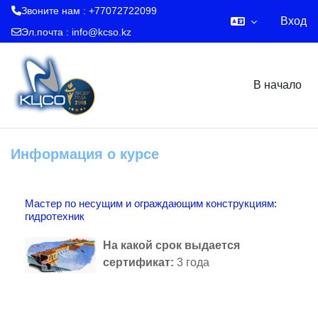
Звоните нам : +77072722099
Вход
Эл.почта :
info@kcso.kz
Перейти к основному содержанию
В начало
Информация о курсе
Мастер по несущим и ограждающим конструкциям:
гидротехник
На какой срок выдается
сертификат
:
3 года