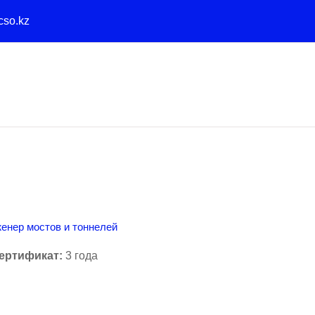
cso.kz
женер мостов и тоннелей
сертификат
:
3 года