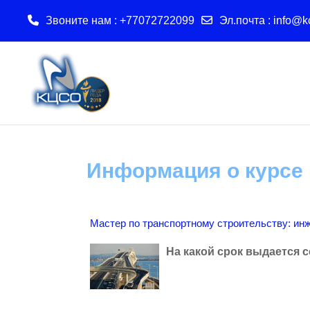
Звоните нам : +77072722099
Эл.почта :
info@k
Перейти к основному содержанию
Информация о курсе
Мастер по транспортному строительству: ин
На какой срок выдается 